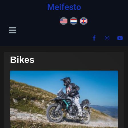
content
Meifesto
Bikes