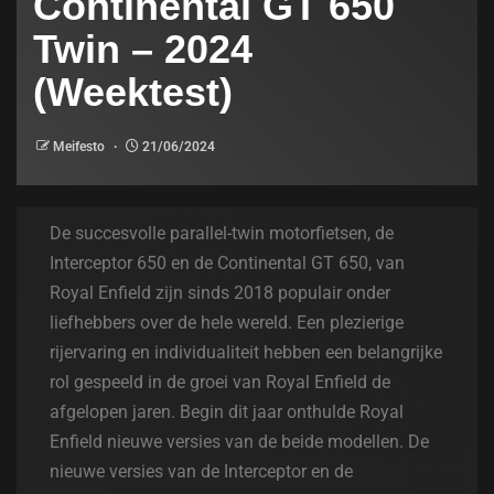
Continental GT 650
Twin – 2024
(Weektest)
Meifesto
21/06/2024
De succesvolle parallel-twin motorfietsen, de
Interceptor 650 en de Continental GT 650, van
Royal Enfield zijn sinds 2018 populair onder
liefhebbers over de hele wereld. Een plezierige
rijervaring en individualiteit hebben een belangrijke
rol gespeeld in de groei van Royal Enfield de
afgelopen jaren. Begin dit jaar onthulde Royal
Enfield nieuwe versies van de beide modellen. De
nieuwe versies van de Interceptor en de