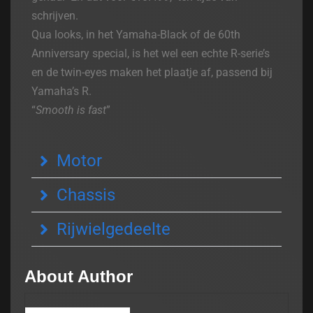
schrijven.
Qua looks, in het Yamaha-Black of de 60th
Anniversary special, is het wel een echte R-serie’s
en de twin-eyes maken het plaatje af, passend bij
Yamaha’s R.
“
Smooth is fast
”
Motor
Chassis
Rijwielgedeelte
About Author