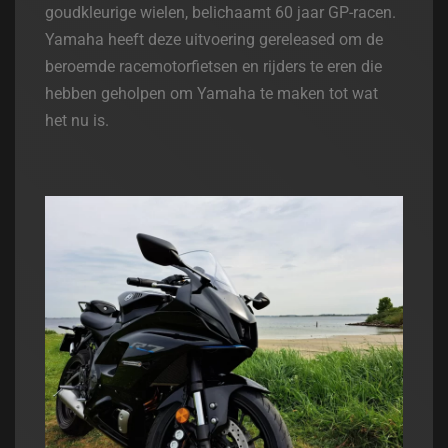
goudkleurige wielen, belichaamt 60 jaar GP-racen.
Yamaha heeft deze uitvoering gereleased om de
beroemde racemotorfietsen en rijders te eren die
hebben geholpen om Yamaha te maken tot wat
het nu is.