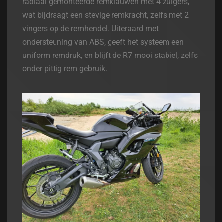
radiaal gemonteerde remklauwen met 4 zuigers,
wat bijdraagt een stevige remkracht, zelfs met 2
vingers op de remhendel. Uiteraard met
ondersteuning van ABS, geeft het systeem een
uniform remdruk, en blijft de R7 mooi stabiel, zelfs
onder pittig rem gebruik.