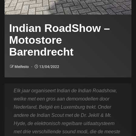
Indian RoadShow –
Motostore
Barendrecht
Meifesto
13/04/2022
Elk jaar organiseert Indian de Indian Roadshow,
welke met een gros aan demomodellen door
Nederland, België en Luxemburg trekt. Onder
andere de Indian Scout met de Dr. Jekill & Mr.
Hyde, de elektronisch regelbare uitlaatsysteem
met drie verschillende sound modi, die de meeste