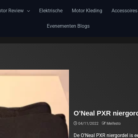
tor Review
Elektrische
Motor Kleding
Accessoires
Evenementen Blogs
O’Neal PXR niergord
04/11/2022
Meifesto
De O'Neal PXR niergordel is ee