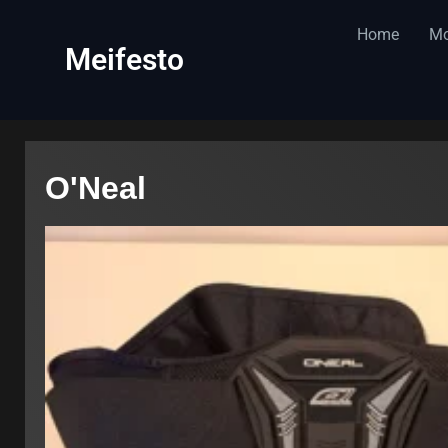
content
Home
Mo
Meifesto
O'Neal