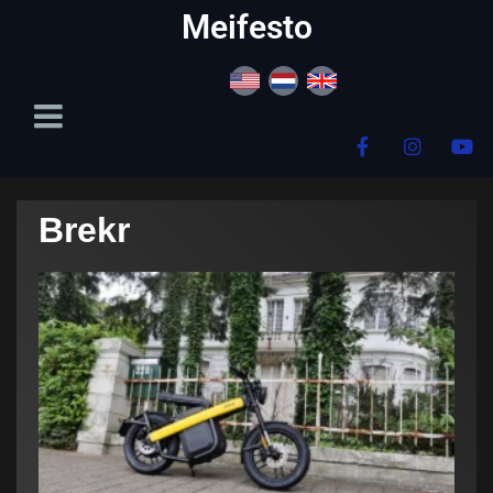
content
Meifesto
Brekr